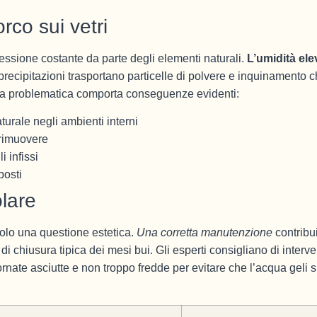
orco sui vetri
essione costante da parte degli elementi naturali.
L’umidità ele
precipitazioni trasportano particelle di polvere e inquinamento 
esta problematica comporta conseguenze evidenti:
turale negli ambienti interni
 rimuovere
i infissi
posti
olare
 solo una questione estetica.
Una corretta manutenzione
contribu
i chiusura tipica dei mesi bui. Gli esperti consigliano di interve
rnate asciutte e non troppo fredde per evitare che l’acqua geli s