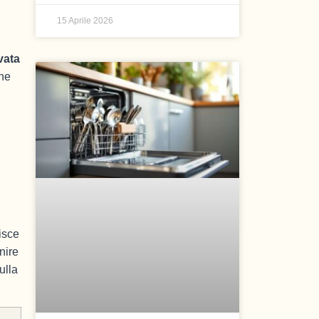
15 Aprile 2026
vata
che
isce
nire
ulla