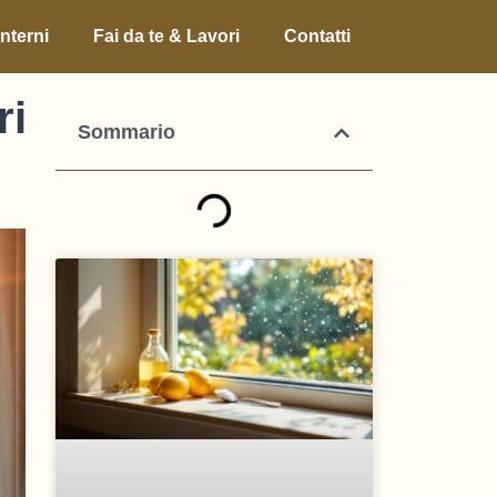
nterni
Fai da te & Lavori
Contatti
ri
Sommario