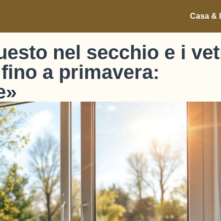
Casa & I
esto nel secchio e i vet
i fino a primavera:
e»