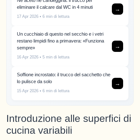
Né aceto né candeggina: il trucco per
eliminare il calcare dal WC in 4 minuti
→
17 Apr 2026
• 6 min di lettura
Un cucchiaio di questo nel secchio e i vetri
restano limpidi fino a primavera: «Funziona
→
sempre»
16 Apr 2026
• 5 min di lettura
Soffione incrostato: il trucco del sacchetto che
lo pulisce da solo
→
15 Apr 2026
• 6 min di lettura
Introduzione alle superfici di
cucina variabili