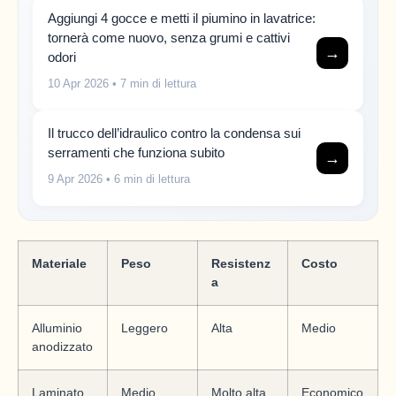
Aggiungi 4 gocce e metti il piumino in lavatrice:
tornerà come nuovo, senza grumi e cattivi
→
odori
10 Apr 2026
• 7 min di lettura
Il trucco dell’idraulico contro la condensa sui
serramenti che funziona subito
→
9 Apr 2026
• 6 min di lettura
Materiale
Peso
Resistenz
Costo
a
Alluminio
Leggero
Alta
Medio
anodizzato
Laminato
Medio
Molto alta
Economico