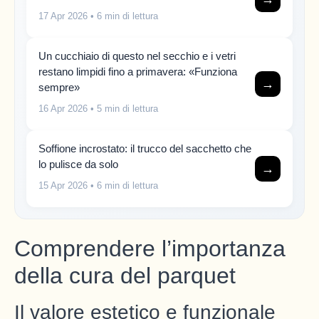
17 Apr 2026
• 6 min di lettura
Un cucchiaio di questo nel secchio e i vetri
restano limpidi fino a primavera: «Funziona
→
sempre»
16 Apr 2026
• 5 min di lettura
Soffione incrostato: il trucco del sacchetto che
lo pulisce da solo
→
15 Apr 2026
• 6 min di lettura
Comprendere l’importanza
della cura del parquet
Il valore estetico e funzionale