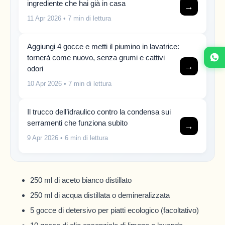
ingrediente che hai già in casa
→
11 Apr 2026
• 7 min di lettura
Aggiungi 4 gocce e metti il piumino in lavatrice:
tornerà come nuovo, senza grumi e cattivi
→
odori
10 Apr 2026
• 7 min di lettura
Il trucco dell’idraulico contro la condensa sui
serramenti che funziona subito
→
9 Apr 2026
• 6 min di lettura
250 ml di aceto bianco distillato
250 ml di acqua distillata o demineralizzata
5 gocce di detersivo per piatti ecologico (facoltativo)