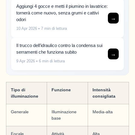
Aggiungi 4 gocce e metti il piumino in lavatrice:
tornerà come nuovo, senza grumi e cattivi
→
odori
10 Apr 2026
• 7 min di lettura
Il trucco dell’idraulico contro la condensa sui
serramenti che funziona subito
→
9 Apr 2026
• 6 min di lettura
Tipo di
Funzione
Intensità
illuminazione
consigliata
Generale
Illuminazione
Media-alta
base
Focale
Attività
Alta